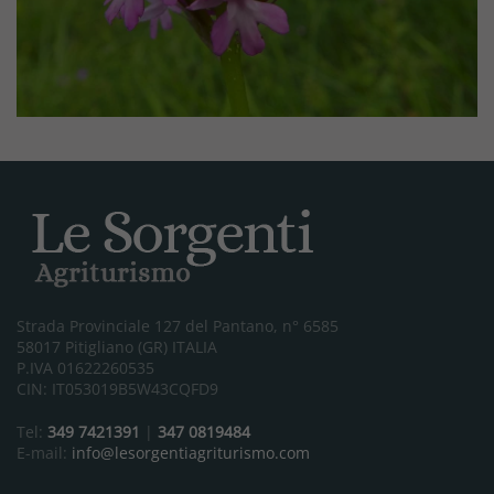
Strada Provinciale 127 del Pantano, n° 6585
58017 Pitigliano (GR) ITALIA
P.IVA 01622260535
CIN: IT053019B5W43CQFD9
Tel:
349 7421391
|
347 0819484
E-mail:
info@lesorgentiagriturismo.com